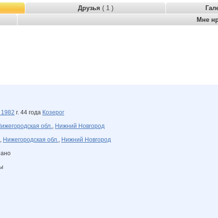
Друзья
( 1 )
Гал
Мне н
я
1982
г. 44 года
Козерог
ижегородская обл.
,
Нижний Новгород
,
Нижегородская обл.
,
Нижний Новгород
зано
ны