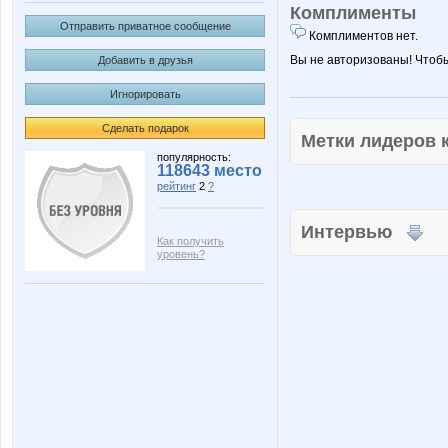
Комплименты
Отправить приватное сообщение
Комплиментов нет.
Вы не авторизованы! Чтоб
Добавить в друзья
Игнорировать
Сделать подарок
Метки лидеров
популярность:
118643 место
рейтинг
2
?
Интервью
Как получить
уровень?