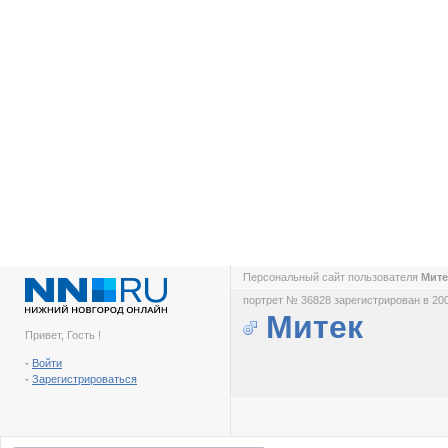
Персональный сайт пользователя
Мит
портрет № 36828 зарегистрирован в 200
Митек
Привет, Гость !
-
Войти
-
Зарегистрироваться