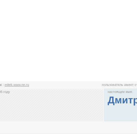
ек
:
mitek.www.nn.ru
пользователь имеет 
6 году
настоящее имя:
Дмит