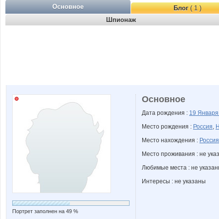
Основное
Блог
( 1 )
Шпионаж
Основное
Дата рождения :
19 Январ
Место рождения :
Россия
,
Н
Место нахождения :
Россия
Место проживания : не ука
Любимые места : не указа
Интересы : не указаны
Портрет заполнен на 49 %